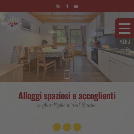
de
it
en

Alloggi spaziosi e accoglienti
a San Vigilio in Val Badia