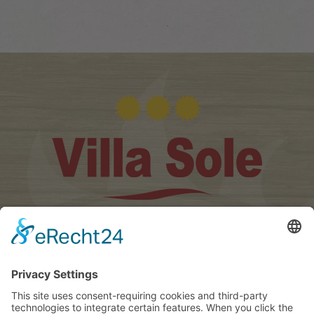
Villa Sole ***
Famiglia Ties
∎
Str. Ciasè 13
I-39030 San Vigilio di
∎